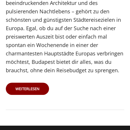
beeindruckenden Architektur und des
pulsierenden Nachtlebens – gehört zu den
schönsten und günstigsten Städtereisezielen in
Europa. Egal, ob du auf der Suche nach einer
preiswerten Auszeit bist oder einfach mal
spontan ein Wochenende in einer der
charmantesten Hauptstädte Europas verbringen
möchtest, Budapest bietet dir alles, was du
brauchst, ohne dein Reisebudget zu sprengen.
BUDAPEST
WEITERLESEN
ON
A
BUDGET:
SO
ERLEBST
DU
DIE
UNGARISCHE
HAUPTSTADT
GÜNSTIG
UND