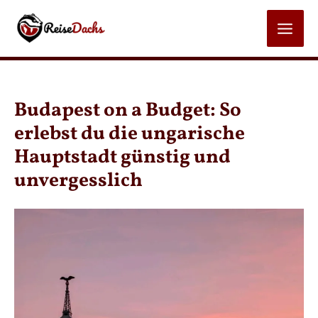
Zum
Inhalt
MAI
springen
MEN
Budapest on a Budget: So
erlebst du die ungarische
Hauptstadt günstig und
unvergesslich