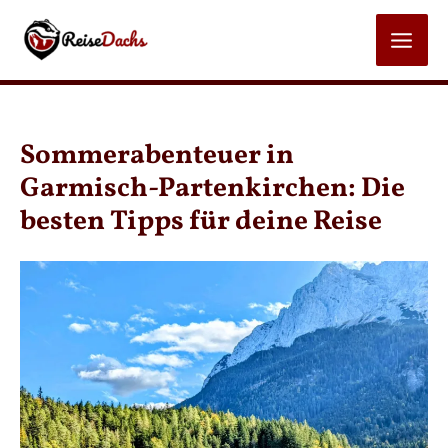
Zum
Inhalt
MAI
springen
MEN
Sommerabenteuer in
Garmisch-Partenkirchen: Die
besten Tipps für deine Reise