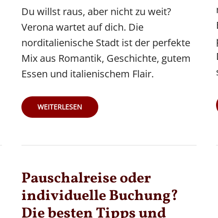
Du willst raus, aber nicht zu weit?
Verona wartet auf dich. Die
norditalienische Stadt ist der perfekte
Mix aus Romantik, Geschichte, gutem
Essen und italienischem Flair.
KURZTRIP
WEITERLESEN
NACH
VERONA:
ROMANTIK,
PASTA
&
ITALIENISCHES
LEBENSGEFÜHL
IN
48
Pauschalreise oder
STUNDEN
individuelle Buchung?
Die besten Tipps und