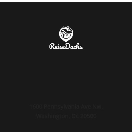
1600 Pennsylvania Ave Nw,
Washington, Dc 20500