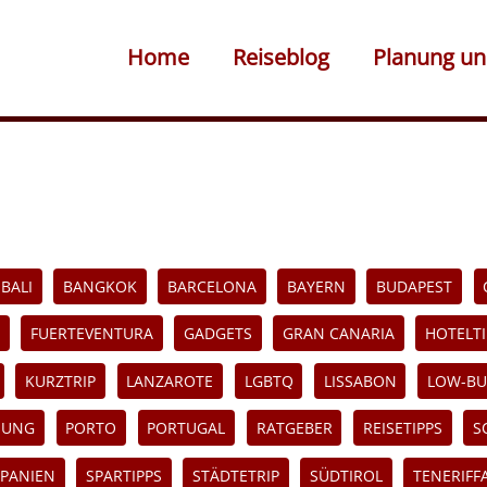
Home
Reiseblog
Planung un
BALI
BANGKOK
BARCELONA
BAYERN
BUDAPEST
FUERTEVENTURA
GADGETS
GRAN CANARIA
HOTELTI
KURZTRIP
LANZAROTE
LGBTQ
LISSABON
LOW-BU
NUNG
PORTO
PORTUGAL
RATGEBER
REISETIPPS
S
SPANIEN
SPARTIPPS
STÄDTETRIP
SÜDTIROL
TENERIFF