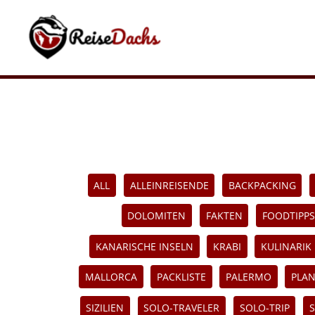
Zum
Inhalt
springen
ALL
ALLEINREISENDE
BACKPACKING
DOLOMITEN
FAKTEN
FOODTIPPS
KANARISCHE INSELN
KRABI
KULINARIK
MALLORCA
PACKLISTE
PALERMO
PLA
SIZILIEN
SOLO-TRAVELER
SOLO-TRIP