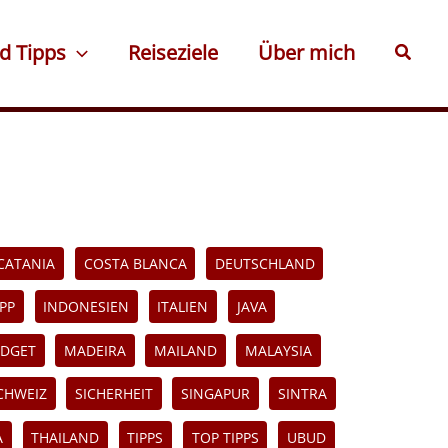
d Tipps
Reiseziele
Über mich
Suche
CATANIA
COSTA BLANCA
DEUTSCHLAND
PP
INDONESIEN
ITALIEN
JAVA
DGET
MADEIRA
MAILAND
MALAYSIA
CHWEIZ
SICHERHEIT
SINGAPUR
SINTRA
A
THAILAND
TIPPS
TOP TIPPS
UBUD