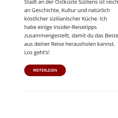
Stadt an der Ostküste Siziliens ist reic
an Geschichte, Kultur und natürlich
köstlicher sizilianischer Küche. Ich
habe einige Insider-Reisetipps
zusammengestellt, damit du das Best
aus deiner Reise herausholen kannst.
Los geht’s!
ENTDECKE
WEITERLESEN
CATANIA:
INSIDER-
REISETIPPS
FÜR
DEINE
NÄCHSTE
SÜDITALIEN-
EXPEDITION!