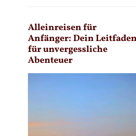
INSIDER-
TIPPS
UND
TRICKS,
DIE
Alleinreisen für
WIRKLICH
FUNKTIONIEREN
Anfänger: Dein Leitfade
für unvergessliche
Abenteuer