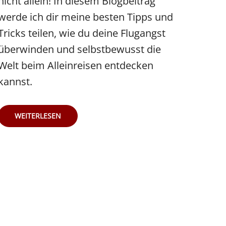
nicht allein! In diesem Blogbeitrag
werde ich dir meine besten Tipps und
Tricks teilen, wie du deine Flugangst
überwinden und selbstbewusst die
Welt beim Alleinreisen entdecken
kannst.
MUTIG
WEITERLESEN
ALLEIN:
ÜBERWINDE
DEINE
FLUGANGST
UND
ENTDECKE
DIE
WELT
ALS
ALLEINREISENDER