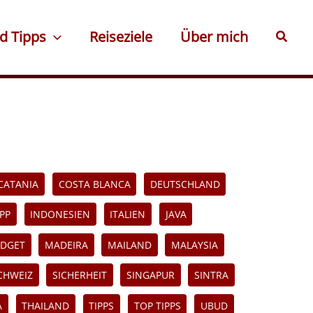
d Tipps
Reiseziele
Über mich
Suche
CATANIA
COSTA BLANCA
DEUTSCHLAND
PP
INDONESIEN
ITALIEN
JAVA
DGET
MADEIRA
MAILAND
MALAYSIA
CHWEIZ
SICHERHEIT
SINGAPUR
SINTRA
A
THAILAND
TIPPS
TOP TIPPS
UBUD