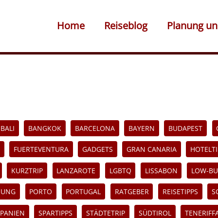
Home
Reiseblog
Planung un
BALI
BANGKOK
BARCELONA
BAYERN
BUDAPEST
FUERTEVENTURA
GADGETS
GRAN CANARIA
HOTELTI
KURZTRIP
LANZAROTE
LGBTQ
LISSABON
LOW-BU
NUNG
PORTO
PORTUGAL
RATGEBER
REISETIPPS
S
SPANIEN
SPARTIPPS
STÄDTETRIP
SÜDTIROL
TENERIFF