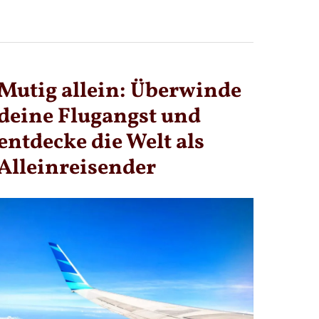
DEIN
GUIDE
FÜR
DEN
SOLO-
TRIP
Mutig allein: Überwinde
deine Flugangst und
entdecke die Welt als
Alleinreisender