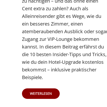
zu nächtigen – und das ohne einen
Cent extra zu zahlen? Auch als
Alleinreisender gibt es Wege, wie du
ein besseres Zimmer, einen
atemberaubenden Ausblick oder soga
Zugang zur VIP-Lounge bekommen
kannst. In diesem Beitrag erfährst du
die 10 besten Insider-Tipps und Tricks,
wie du dein Hotel-Upgrade kostenlos
bekommst – inklusive praktischer
Beispiele.
KOSTENFREIES
WEITERLESEN
UPGRADE
IM
HOTEL:
10