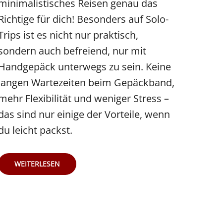
minimalistisches Reisen genau das
Richtige für dich! Besonders auf Solo-
Trips ist es nicht nur praktisch,
sondern auch befreiend, nur mit
Handgepäck unterwegs zu sein. Keine
langen Wartezeiten beim Gepäckband,
mehr Flexibilität und weniger Stress –
das sind nur einige der Vorteile, wenn
du leicht packst.
MINIMALISTISCH
WEITERLESEN
REISEN:
SO
REIST
DU
NUR
MIT
HANDGEPÄCK
–