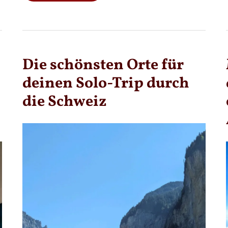
MIT
WENIG
VORBEREITUNGSZEIT:
SO
PLANST
DU
DEINEN
LAST-
Die schönsten Orte für
MINUTE-
TRIP
deinen Solo-Trip durch
die Schweiz