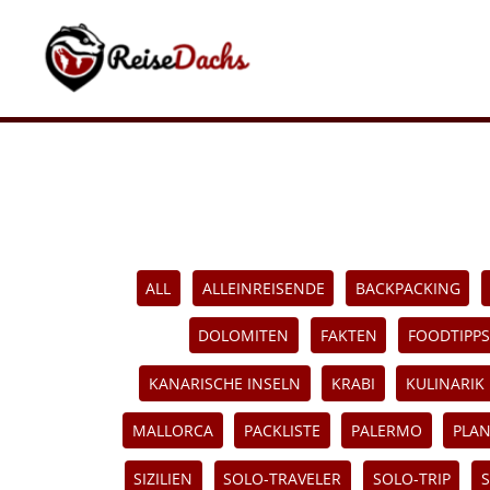
Zum
Inhalt
springen
ALL
ALLEINREISENDE
BACKPACKING
DOLOMITEN
FAKTEN
FOODTIPPS
KANARISCHE INSELN
KRABI
KULINARIK
MALLORCA
PACKLISTE
PALERMO
PLA
SIZILIEN
SOLO-TRAVELER
SOLO-TRIP