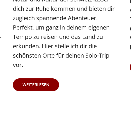
dich zur Ruhe kommen und bieten dir
zugleich spannende Abenteuer.
Perfekt, um ganz in deinem eigenen
Tempo zu reisen und das Land zu
r
erkunden. Hier stelle ich dir die
schönsten Orte für deinen Solo-Trip
vor.
DIE
WEITERLESEN
SCHÖNSTEN
ORTE
FÜR
DEINEN
SOLO-
TRIP
DURCH
DIE
SCHWEIZ