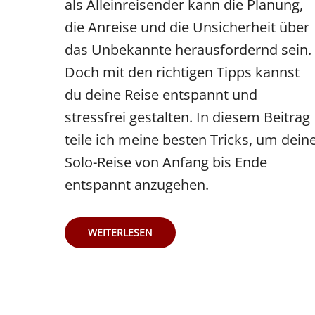
als Alleinreisender kann die Planung,
die Anreise und die Unsicherheit über
das Unbekannte herausfordernd sein.
Doch mit den richtigen Tipps kannst
du deine Reise entspannt und
stressfrei gestalten. In diesem Beitrag
teile ich meine besten Tricks, um dein
Solo-Reise von Anfang bis Ende
entspannt anzugehen.
ENTSPANNT
WEITERLESEN
UND
STRESSFREI
REISEN
–
MEINE
BESTEN
TIPPS
FÜR