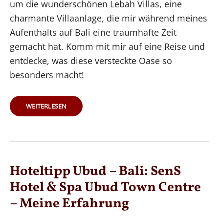
um die wunderschönen Lebah Villas, eine
charmante Villaanlage, die mir während meines
Aufenthalts auf Bali eine traumhafte Zeit
gemacht hat. Komm mit mir auf eine Reise und
entdecke, was diese versteckte Oase so
besonders macht!
HOTELTIPP
WEITERLESEN
UBUD
–
BALI:
VILLA
ZWISCHEN
REISFELDERN
UND
NATUR
Hoteltipp Ubud – Bali: SenS
Hotel & Spa Ubud Town Centre
– Meine Erfahrung