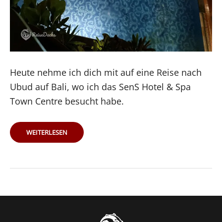
Heute nehme ich dich mit auf eine Reise nach
Ubud auf Bali, wo ich das SenS Hotel & Spa
Town Centre besucht habe.
HOTELTIPP
WEITERLESEN
UBUD
–
BALI:
SENS
HOTEL
&
SPA
UBUD
TOWN
CENTRE
–
MEINE
ERFAHRUNG