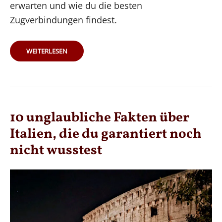
erwarten und wie du die besten
Zugverbindungen findest.
MAILAND/BERGAMO:
WEITERLESEN
DER
PERFEKTE
AUSGANGSPUNKT,
UM
ITALIEN
MIT
DEM
ZUG
ZU
ENTDECKEN
10 unglaubliche Fakten über
Italien, die du garantiert noch
nicht wusstest