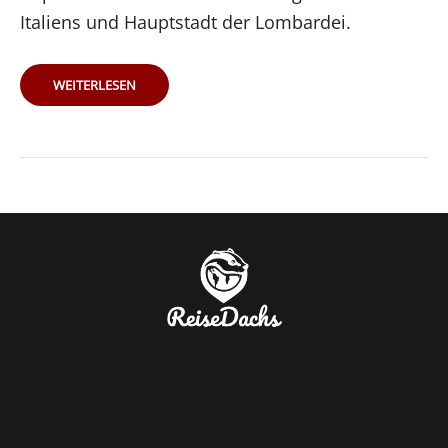
Italiens und Hauptstadt der Lombardei.
KURZTRIP
WEITERLESEN
MAILAND
–
MEINE
TOP
REISETIPPS
FÜR
DIE
ITALIENISCHE
STADT
IM
NORDEN