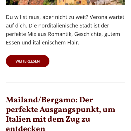
Du willst raus, aber nicht zu weit? Verona wartet
auf dich. Die norditalienische Stadt ist der
perfekte Mix aus Romantik, Geschichte, gutem
Essen und italienischem Flair.
KURZTRIP
WEITERLESEN
NACH
VERONA:
ROMANTIK,
PASTA
&
ITALIENISCHES
LEBENSGEFÜHL
IN
48
STUNDEN
Mailand/Bergamo: Der
perfekte Ausgangspunkt, um
Italien mit dem Zug zu
entdecken