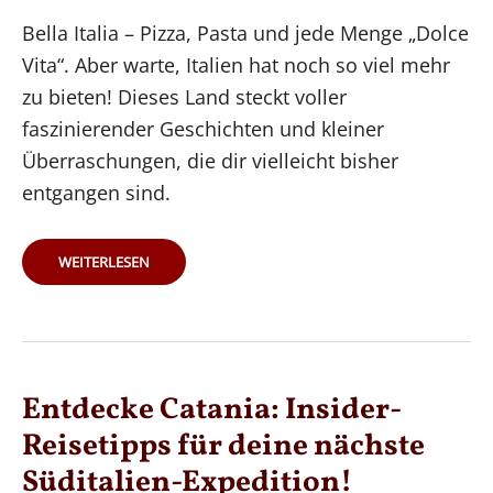
Bella Italia – Pizza, Pasta und jede Menge „Dolce
Vita“. Aber warte, Italien hat noch so viel mehr
zu bieten! Dieses Land steckt voller
faszinierender Geschichten und kleiner
Überraschungen, die dir vielleicht bisher
entgangen sind.
10
WEITERLESEN
UNGLAUBLICHE
FAKTEN
ÜBER
ITALIEN,
DIE
DU
GARANTIERT
NOCH
NICHT
WUSSTEST
Entdecke Catania: Insider-
Reisetipps für deine nächste
Süditalien-Expedition!