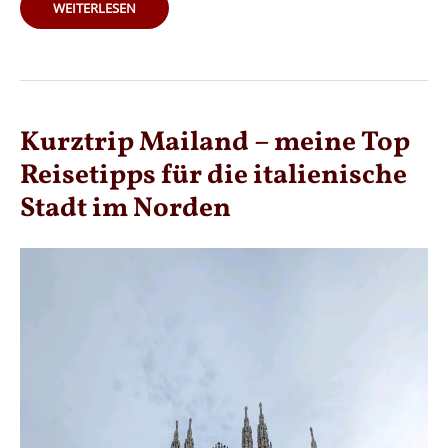
PALERMO
WEITERLESEN
ENTDECKEN:
INSIDER-
REISETIPPS
FÜR
EINE
UNVERGESSLICHE
SIZILIANISCHE
ERKUNDUNG!
Kurztrip Mailand – meine Top
Reisetipps für die italienische
Stadt im Norden