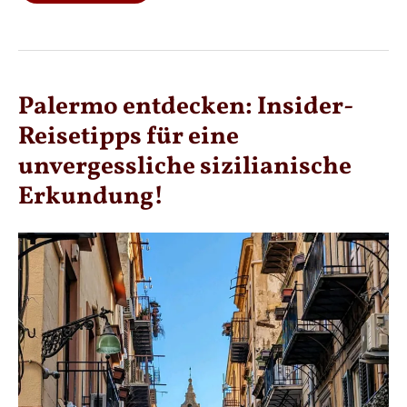
INSIDER-
REISETIPPS
FÜR
DEINE
NÄCHSTE
SÜDITALIEN-
EXPEDITION!
Palermo entdecken: Insider-
Reisetipps für eine
unvergessliche sizilianische
Erkundung!