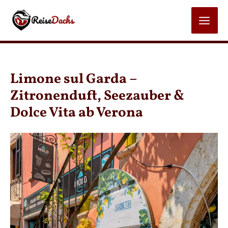
Zum
Inhalt
MAI
springen
MEN
Limone sul Garda –
Zitronenduft, Seezauber &
Dolce Vita ab Verona