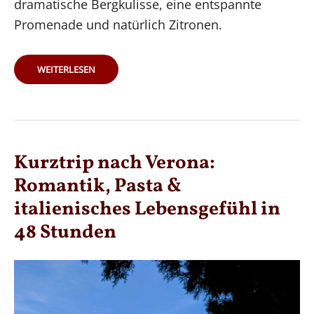
dramatische Bergkulisse, eine entspannte
Promenade und natürlich Zitronen.
LIMONE
WEITERLESEN
SUL
GARDA
–
ZITRONENDUFT,
SEEZAUBER
&
DOLCE
VITA
AB
VERONA
Kurztrip nach Verona:
Romantik, Pasta &
italienisches Lebensgefühl in
48 Stunden