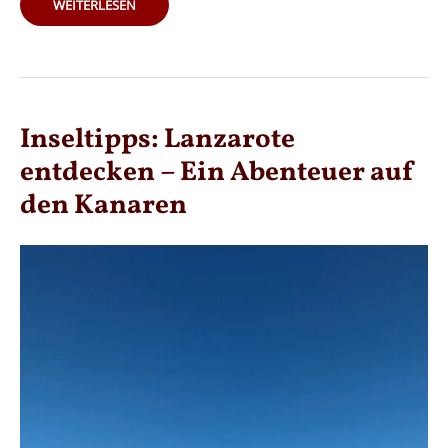
TENERIFFA
WEITERLESEN
ENTDECKEN:
DEINE
ULTIMATIVEN
REISETIPPS
FÜR
DIE
KANARISCHE
TRAUMINSEL!
Inseltipps: Lanzarote
entdecken – Ein Abenteuer auf
den Kanaren