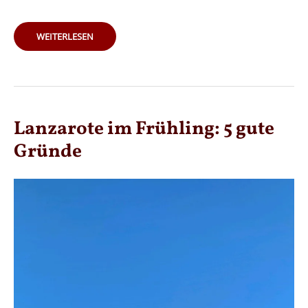
INSELTIPPS:
WEITERLESEN
LANZAROTE
ENTDECKEN
–
EIN
ABENTEUER
AUF
DEN
KANAREN
Lanzarote im Frühling: 5 gute
Gründe