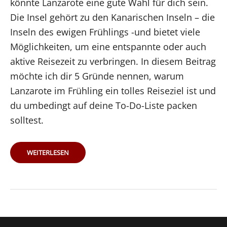
könnte Lanzarote eine gute Wahl für dich sein.
Die Insel gehört zu den Kanarischen Inseln – die
Inseln des ewigen Frühlings -und bietet viele
Möglichkeiten, um eine entspannte oder auch
aktive Reisezeit zu verbringen. In diesem Beitrag
möchte ich dir 5 Gründe nennen, warum
Lanzarote im Frühling ein tolles Reiseziel ist und
du umbedingt auf deine To-Do-Liste packen
solltest.
LANZAROTE
WEITERLESEN
IM
FRÜHLING:
5
GUTE
GRÜNDE