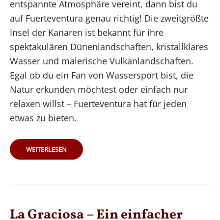
entspannte Atmosphäre vereint, dann bist du
auf Fuerteventura genau richtig! Die zweitgrößte
Insel der Kanaren ist bekannt für ihre
spektakulären Dünenlandschaften, kristallklares
Wasser und malerische Vulkanlandschaften.
Egal ob du ein Fan von Wassersport bist, die
Natur erkunden möchtest oder einfach nur
relaxen willst – Fuerteventura hat für jeden
etwas zu bieten.
TOP
WEITERLESEN
7
SEHENSWÜRDIGKEITEN
AUF
FUERTEVENTURA:
DAS
MUSST
DU
GESEHEN
HABEN!
+
La Graciosa – Ein einfacher
INSIDER
TIPPS