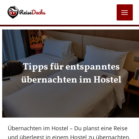
Zum
Inhalt
MAI
springen
MEN
Tipps für entspanntes
übernachten im Hostel
Übernachten im Hostel – Du planst eine Reise
und überlegst in einem Hostel zu übernachten,