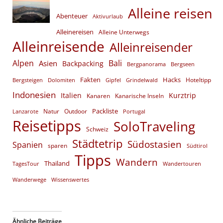
Alleine reisen
Abenteuer
Aktivurlaub
Alleinereisen
Alleine Unterwegs
Alleinreisende
Alleinreisender
Alpen
Bali
Asien
Backpacking
Bergpanorama
Bergseen
Fakten
Hacks
Hoteltipp
Bergsteigen
Dolomiten
Gipfel
Grindelwald
Indonesien
Italien
Kurztrip
Kanaren
Kanarische Inseln
Packliste
Natur
Outdoor
Lanzarote
Portugal
Reisetipps
SoloTraveling
Schweiz
Städtetrip
Südostasien
Spanien
sparen
Südtirol
Tipps
Wandern
Thailand
TagesTour
Wandertouren
Wanderwege
Wissenswertes
Ähnliche Beiträge